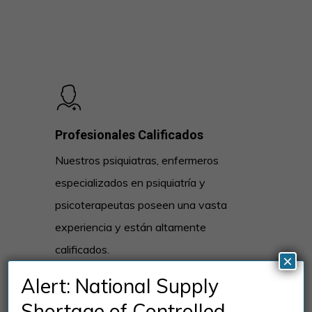
Profesionales Calificados
Nuestros psiquiatras, enfermeros
especializados en psiquiatría y
psicoterapeutas poseen una vasta
experiencia y están altamente
calificados.
×
Alert: National Supply
Shortage of Controlled