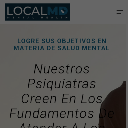
Skip
Men
to
Close
main
Menu
content
LOGRE SUS OBJETIVOS EN
MATERIA DE SALUD MENTAL
Nuestros
Psiquiatras
Creen En Los
Fundamentos De