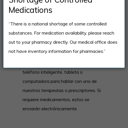
Medications
“There is a national shortage of some controlled
substances. For medication availability, please reach
Acceso Fácil a las Citas
out to your pharmacy directly. Our medical office does
Nuestros servicios de teleterapia y
not have inventory information for pharmacies.”
telepsiquiatría hacen que las citas
sean más accesibles. Solo necesita un
teléfono inteligente, tableta o
computadora para hablar con uno de
nuestros terapeutas o prescriptores. Si
requiere medicamentos, estos se
enviarán electrónicamente.